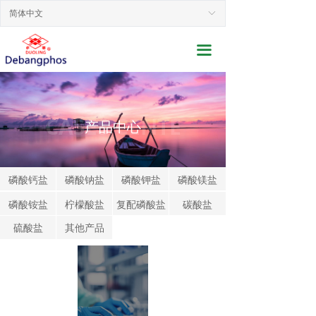
网站首页
简体中文
ꀅ
关于我们
끀
新闻动态
产品展示
CASES CENTE
产品中心
行业应用
联系我们
磷酸钙盐
磷酸钠盐
磷酸钾盐
磷酸镁盐
磷酸铵盐
柠檬酸盐
复配磷酸盐
碳酸盐
服务支持
硫酸盐
其他产品