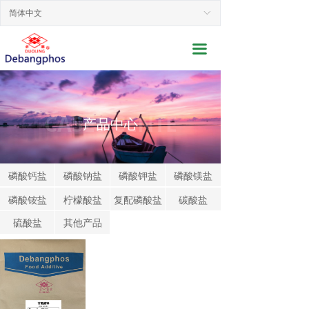
网站首页
简体中文
ꀅ
关于我们
끀
新闻动态
产品展示
CASES CENTE
产品中心
行业应用
联系我们
磷酸钙盐
磷酸钠盐
磷酸钾盐
磷酸镁盐
磷酸铵盐
柠檬酸盐
复配磷酸盐
碳酸盐
服务支持
硫酸盐
其他产品