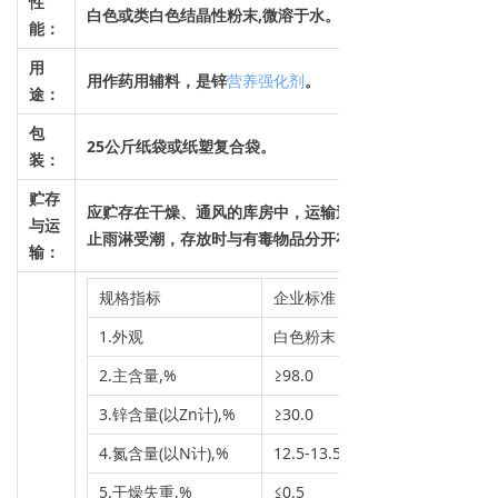
性
白色或类白色结晶性粉末,微溶于水。
能：
用
用作药用辅料，是锌
营养强化剂
。
途：
包
25公斤纸袋或纸塑复合袋。
装：
贮存
应贮存在干燥、通风的库房中，运输过程中防
与运
止雨淋受潮，存放时与有毒物品分开存放
输
：
规格指标
企业标准
1.外观
白色粉末
2.主含量,%
≥98.0
3.锌含量(以Zn计),%
≥30.0
4.氮含量(以N计),%
12.5-13.5
5.干燥失重,%
≤0.5