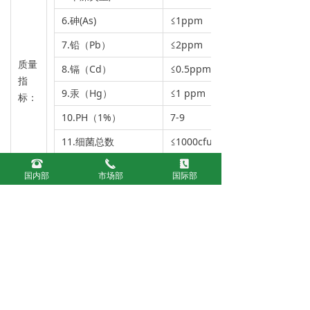
6.砷(As)
≤1ppm
7.铅（Pb）
≤2ppm
质量
8.镉（Cd）
≤0.5ppm
指
9.汞（Hg）
≤1 ppm
标：
10.PH（1%）
7-9
11.细菌总数
≤1000cfu/g
뀰
끅
끐
12.霉菌/酵母菌
≤25cfu/g
国内部
市场部
国际部
13.大肠杆菌/10g
未检出
14.沙门氏菌,/25g
未检出
15.金黄色葡萄球菌,/g
未检出
16.细度,% 过80目
≥90