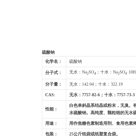
硫酸钠
化学名：
硫酸钠
无水：Na
SO
；十水：Na
SO
·10H
分子式：
2
4
2
4
分子量：
无水：142.04；十水：322.19
CAS:
无水：7757-82-6；十水：7757-73-3
白色单斜晶系结晶或粉末，无臭。有
性能：
水硫酸钠。高纯度、颗粒细的无水
用途：
用作焦糖色素制造用剂、食用色素
包装：
25公斤纸袋或纸塑复合袋。