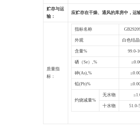
贮存与运
应贮存在干燥、通风的库房中，运
输
：
指标名称
GB29209
外观
白色结晶
含量%
99.0-1
硒（Se）,%
≤0.0
质量指
砷(As),%
≤0.0
标：
铅(Pb)%
≤0.0
无水物
≤1.
灼烧减量%
十水物
51.0-