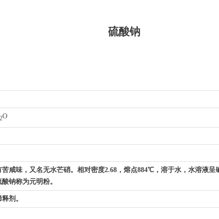
硫酸钠
O
2
苦咸味，又名无水芒硝。相对密度2.68，熔点884℃，溶于水，水溶液
硫酸钠称为元明粉。
稀释剂。