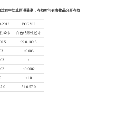
输过程中防止雨淋受潮，存放时与有毒物品分开存放
-2012
FCC VII
性粉末
白色结晶性粉末
00.5
99.0-100.5
03
≤0.003
003
/
002
≤0.0002
0
≤1.0
57.0
51.0-57.0