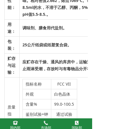
性
味。相对密度2.662，熔点1069℃。1g溶于约
能：
8.5ml的水，不溶于乙醇、丙酮，5%水溶液的
pH值5.5-8.5.。
用
调味剂、膳食用代盐剂。
途：
包
25公斤纸袋或纸塑复合袋。
装：
贮存
应贮存在干燥、通风的库房中，运输过程中防
与运
止雨淋受潮，存放时与有毒物品分开存放
输
：
指标名称
FCC VII
外观
白色晶体
含量%
99.0-100.5
质量
指
鉴别试验+钾
通过试验
标：
뀰
끅
끐
硒（Se）,%
≤0.005
国内部
市场部
国际部