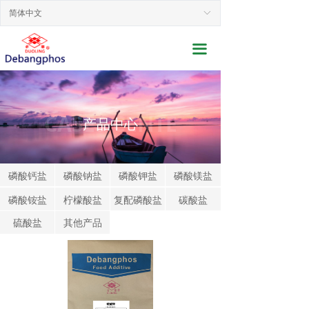
网站首页
简体中文
ꀅ
关于我们
끀
新闻动态
产品展示
CASES CENTE
产品中心
行业应用
联系我们
磷酸钙盐
磷酸钠盐
磷酸钾盐
磷酸镁盐
磷酸铵盐
柠檬酸盐
复配磷酸盐
碳酸盐
服务支持
硫酸盐
其他产品