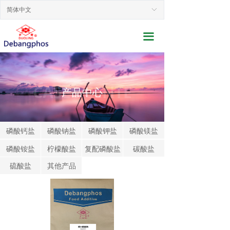
网站首页
简体中文
ꀅ
关于我们
끀
新闻动态
产品展示
CASES CENTE
产品中心
行业应用
联系我们
磷酸钙盐
磷酸钠盐
磷酸钾盐
磷酸镁盐
磷酸铵盐
柠檬酸盐
复配磷酸盐
碳酸盐
服务支持
硫酸盐
其他产品