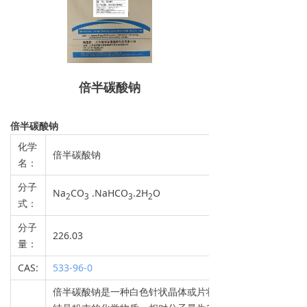
倍半碳酸钠
倍半碳酸钠
化学
倍半碳酸钠
名：
分子
Na
CO
.NaHCO
.2H
O
2
3
3
2
式：
分子
226.03
量：
CAS:
533-96-0
倍半碳酸钠是一种白色针状晶体或片状粉末或