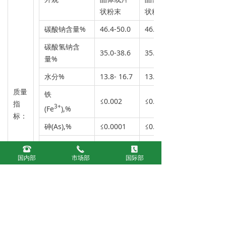
状粉末
状粉末
碳酸钠含量%
46.4-50.0
46.4-50.0
碳酸氢钠含
35.0-38.6
35.0-38.6
量%
水分%
13.8- 16.7
13.8-16.7
质量
铁
≤0.002
≤0.002
指
3+
(Fe
),%
标：
砷(As),%
≤0.0001
≤0.0001
铅(Pb),%
뀰
끅
끐
≤0.0002
0.0002
国内部
市场部
国际部
氯化钠%
/
≤0.5
氯化物（as
≤0.3
/
Cl）%
重金属（以Pb