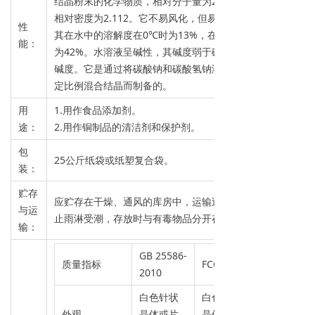
结晶粉末的化学物质，相对分子量为226.03，
相对密度为2.112。它不易风化，但易溶于水。
性
其在水中的溶解度在0℃时为13%，在100℃时
能：
为42%。水溶液呈碱性，其碱度弱于碳酸钠的
碱度。它是通过将碳酸钠和碳酸氢钠溶液按一
定比例混合结晶而制备的。
用
1.用作食品添加剂。
途：
2.用作铜制品的清洁剂和保护剂。
包
25公斤纸袋或纸塑复合袋。
装：
贮存
应贮存在干燥、通风的库房中，运输过程中防
与运
止雨淋受潮，存放时与有毒物品分开存放
输：
GB 25586-
质量指标
FCC VII
2010
白色针状
白色针状
外观
晶体或片
晶体或片