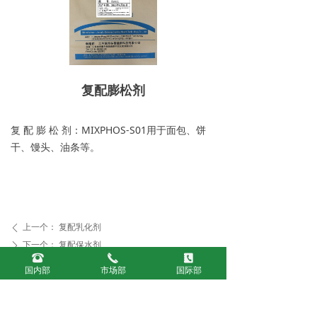
复配膨松剂
复 配 膨 松 剂：MIXPHOS-S01用于面包、饼
干、馒头、油条等。
上一个：
复配乳化剂
ꄴ
下一个：
复配保水剂
ꄲ
뀰
끅
끐
国内部
市场部
国际部
联系我们