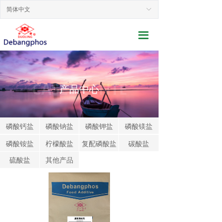
网站首页
简体中文
ꀅ
关于我们
끀
新闻动态
产品展示
CASES CENTE
产品中心
行业应用
联系我们
磷酸钙盐
磷酸钠盐
磷酸钾盐
磷酸镁盐
磷酸铵盐
柠檬酸盐
复配磷酸盐
碳酸盐
服务支持
硫酸盐
其他产品