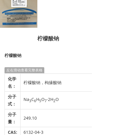
柠檬酸钠
柠檬酸钠
左右滑动查看完整表格
化学
柠檬酸钠，枸缘酸钠
名：
分子
Na
C
H
O
·2H
O
3
6
5
7
2
式：
分子
249.10
量：
CAS:
6132-04-3