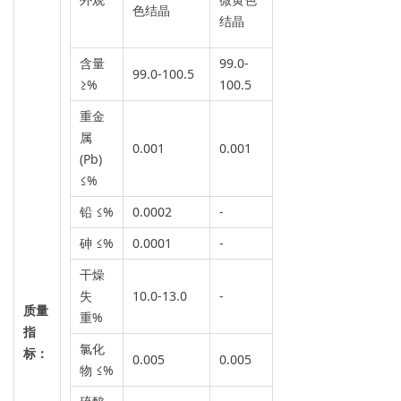
色结晶
结晶
结晶
含量
99.0-
99.0-
99.0-100.5
≥%
100.5
100.5
重金
属
0.001
0.001
-
(Pb)
≤%
铅 ≤%
0.0002
-
0.0002
砷 ≤%
0.0001
-
-
干燥
10.0-
失
10.0-13.0
-
13.0
质量
重%
指
氯化
标：
0.005
0.005
-
物 ≤%