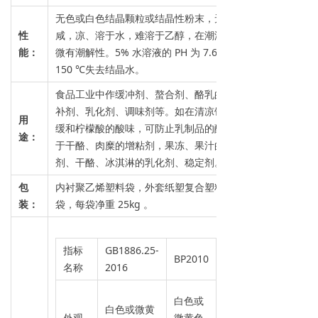
无色或白色结晶颗粒或结晶性粉末，无臭、味
性
咸，凉、溶于水，难溶于乙醇，在潮湿空气中
能：
微有潮解性。5% 水溶液的 PH 为 7.6-8.6 ，
150 ℃失去结晶水。
食品工业中作缓冲剂、螯合剂、酪乳的营养增
补剂、乳化剂、调味剂等。如在清凉饮料中可
用
缓和柠檬酸的酸味，可防止乳制品的酸败，用
途：
于干酪、肉糜的增粘剂，果冻、果汁的胶凝
剂、干酪、冰淇淋的乳化剂、稳定剂。
包
内衬聚乙烯塑料袋，外套纸塑复合塑料编织
装：
袋，每袋净重 25kg 。
指标
GB1886.25-
BP2010
FCC-V
名称
2016
白色或
白色或
白色或微黄
外观
微黄色
微黄色