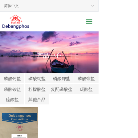
网站首页
简体中文
ꀅ
关于我们
끀
新闻动态
产品展示
CASES CENTE
产品中心
行业应用
联系我们
磷酸钙盐
磷酸钠盐
磷酸钾盐
磷酸镁盐
磷酸铵盐
柠檬酸盐
复配磷酸盐
碳酸盐
服务支持
硫酸盐
其他产品