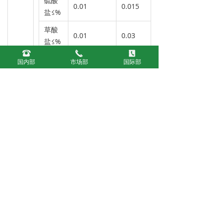
硫酸
0.01
0.015
-
盐≤%
草酸
0.01
0.03
-
盐≤%
뀰
끅
끐
酸碱
通过试
通过试
国内部
市场部
国际部
通过试验
度%
验
验
易碳
通过试
1.0
-
化物
验
透光
通过试
95.0%
-
率≥
验
水不
通过试验
-
-
溶物
通过试
热源
-
-
验