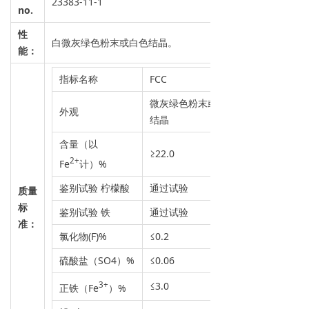
23383-11-1
no.
性
白微灰绿色粉末或白色结晶。
能：
指标名称
FCC
微灰绿色粉末或白色
外观
结晶
含量（以
≥22.0
2+
Fe
计）%
鉴别试验 柠檬酸
通过试验
质量
标
鉴别试验 铁
通过试验
准：
氯化物(F)%
≤0.2
硫酸盐（SO4）%
≤0.06
3+
≤3.0
正铁（Fe
）%