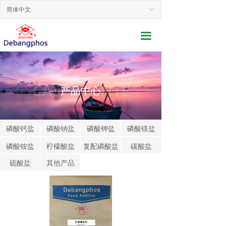
网站首页
简体中文
ꀅ
关于我们
끀
新闻动态
产品展示
CASES CENTE
产品中心
行业应用
联系我们
磷酸钙盐
磷酸钠盐
磷酸钾盐
磷酸镁盐
磷酸铵盐
柠檬酸盐
复配磷酸盐
碳酸盐
服务支持
硫酸盐
其他产品