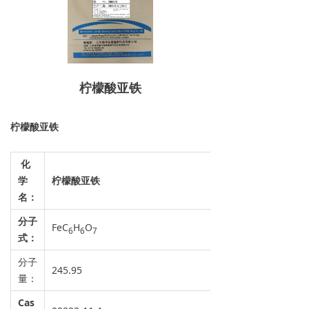
柠檬酸亚铁
柠檬酸
亚
铁
化
学
柠檬酸亚铁
名：
分子
FeC
H
O
6
6
7
式：
分子
245.95
量：
Cas