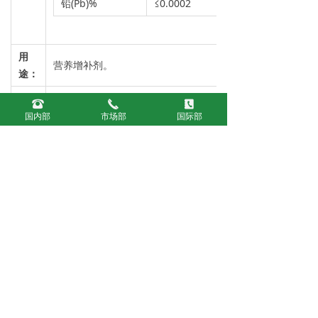
铅(Pb)%
≤0.0002
用
营养增补剂。
途：
包
内衬聚乙烯塑料袋，外用纸塑复合包装，每袋
뀰
끅
끐
装：
净重25kg
国内部
市场部
国际部
应贮存在阴凉通风干燥的库房中，防止受潮、
贮存
受热，与有毒物品隔离堆放，不可与酸类物品
及运
共储混运，装卸时要轻装轻放，防止包装破
输：
损。
上一个：
柠檬酸锌
ꄴ
下一个：
无
ꄲ