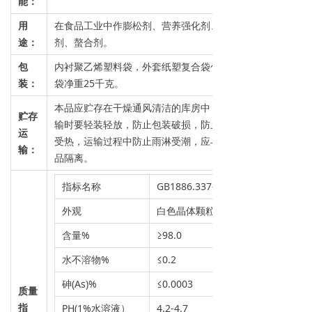
能：
用
在食品工业中作膨松剂、营养强化剂、缓冲
途：
剂、螯合剂。
包
内衬聚乙烯塑料袋，外套纸塑复合袋包装，每
装：
袋净重25千克。
本品应贮存在干燥通风清洁的库房中，装载运
贮存
输时要轻装轻放，防止包装破损，防止受潮、
运
受热，运输过程中防止雨淋受潮，应与有毒物
输：
品隔离。
指标名称
GB1886.337-2021
外观
白色晶体颗粒
含量%
≥98.0
水不溶物%
≤0.2
砷(As)%
≤0.0003
质量
指
PH(1%水溶液）
4.2-4.7