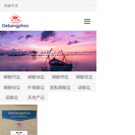
网站首页
简体中文
ꀅ
关于我们
끀
新闻动态
产品展示
CASES CENTE
产品中心
行业应用
联系我们
磷酸钙盐
磷酸钠盐
磷酸钾盐
磷酸镁盐
磷酸铵盐
柠檬酸盐
复配磷酸盐
碳酸盐
服务支持
硫酸盐
其他产品