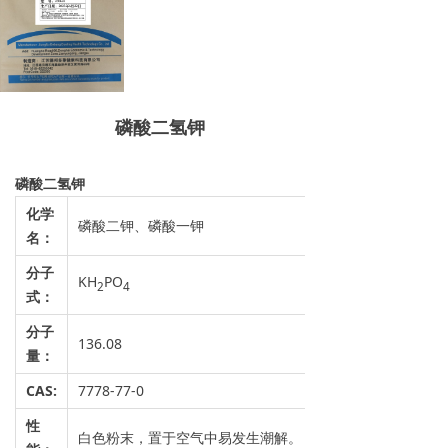
磷酸二氢钾
磷酸二氢钾
化
学
磷酸二钾、磷酸一钾
名：
分子
KH
PO
2
4
式：
分子
136.08
量：
CAS:
7778-77-0
性
白色粉末，置于空气中易发生潮解。