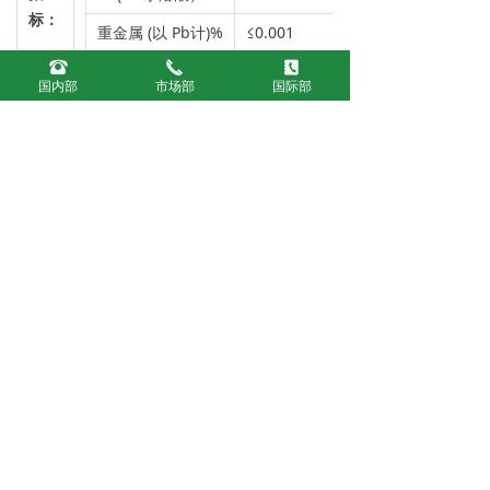
标：
重金属 (以 Pb计)%
≤0.001
뀰
끅
끐
氟化物 (以 F计)%
≤0.001
国内部
市场部
国际部
干燥减量%
≤1.0
铅(Pb)%
≤0.0002
上一个：
磷酸三钾
ꄴ
下一个：
聚偏磷酸钾
ꄲ
联系我们
地址：连云港市东海县经济开发区黄河路66号
E-mail：dbfine@dbfine.com.cn