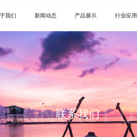
于我们
新闻动态
产品展示
行业应
CONTACT U
联系我们