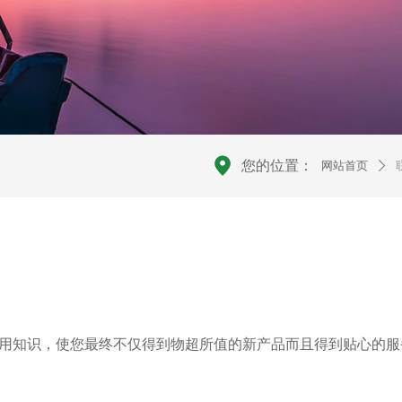
您的位置：
网站首页
ꄲ
用知识，使您最终不仅得到物超所值的新产品而且得到贴心的服