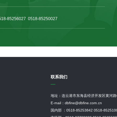
-85256027 0518-85250027
联系我们
地址：连云港市东海县经济开发区黄河路
E-mail：dbfine@dbfine.com.cn
国内部 ：0518-85253842 0518-852510