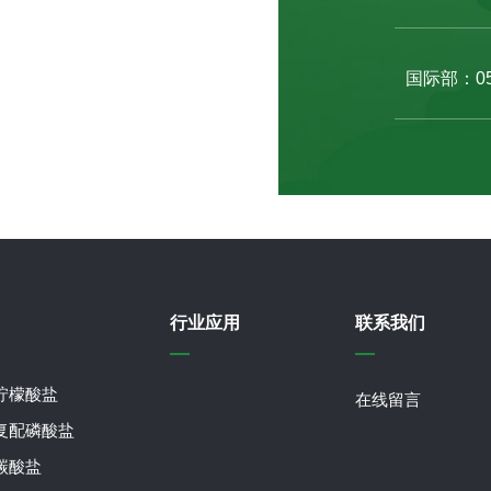
国际部：0518
行业应用
联系我们
柠檬酸盐
在线留言
复配磷酸盐
在线留言
碳酸盐