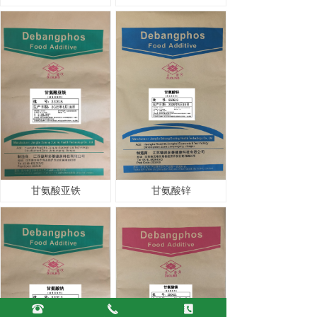
甘氨酸亚铁
甘氨酸锌
뀰
끅
끐