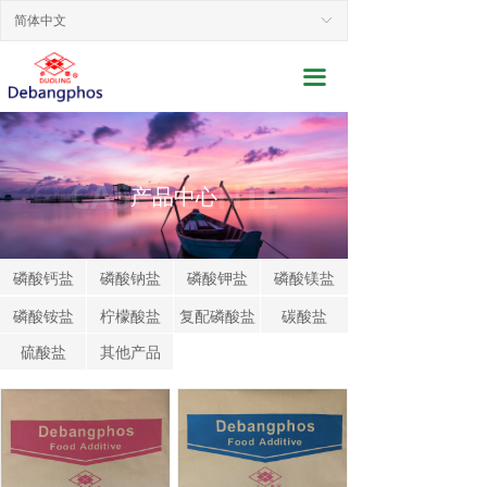
网站首页
简体中文
ꀅ
关于我们
끀
新闻动态
产品展示
CASES CENTE
产品中心
行业应用
联系我们
磷酸钙盐
磷酸钠盐
磷酸钾盐
磷酸镁盐
磷酸铵盐
服务支持
柠檬酸盐
复配磷酸盐
碳酸盐
硫酸盐
其他产品