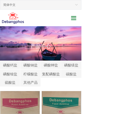
网站首页
简体中文
ꀅ
关于我们
끀
新闻动态
产品展示
CASES CENTE
产品中心
行业应用
联系我们
磷酸钙盐
磷酸钠盐
磷酸钾盐
磷酸镁盐
磷酸铵盐
服务支持
柠檬酸盐
复配磷酸盐
碳酸盐
硫酸盐
其他产品