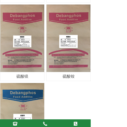
硫酸镁
硫酸铵
뀰
끅
끐